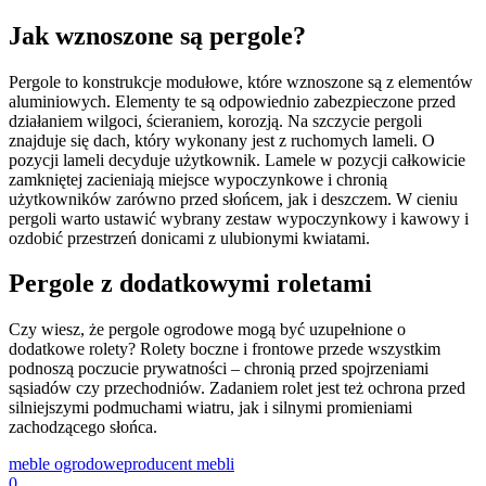
Jak wznoszone są pergole?
Pergole to konstrukcje modułowe, które wznoszone są z elementów
aluminiowych. Elementy te są odpowiednio zabezpieczone przed
działaniem wilgoci, ścieraniem, korozją. Na szczycie pergoli
znajduje się dach, który wykonany jest z ruchomych lameli. O
pozycji lameli decyduje użytkownik. Lamele w pozycji całkowicie
zamkniętej zacieniają miejsce wypoczynkowe i chronią
użytkowników zarówno przed słońcem, jak i deszczem. W cieniu
pergoli warto ustawić wybrany zestaw wypoczynkowy i kawowy i
ozdobić przestrzeń donicami z ulubionymi kwiatami.
Pergole z dodatkowymi roletami
Czy wiesz, że pergole ogrodowe mogą być uzupełnione o
dodatkowe rolety? Rolety boczne i frontowe przede wszystkim
podnoszą poczucie prywatności – chronią przed spojrzeniami
sąsiadów czy przechodniów. Zadaniem rolet jest też ochrona przed
silniejszymi podmuchami wiatru, jak i silnymi promieniami
zachodzącego słońca.
meble ogrodowe
producent mebli
0