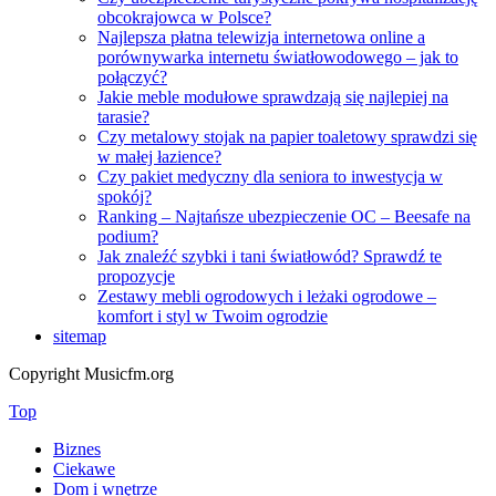
obcokrajowca w Polsce?
Najlepsza płatna telewizja internetowa online a
porównywarka internetu światłowodowego – jak to
połączyć?
Jakie meble modułowe sprawdzają się najlepiej na
tarasie?
Czy metalowy stojak na papier toaletowy sprawdzi się
w małej łazience?
Czy pakiet medyczny dla seniora to inwestycja w
spokój?
Ranking – Najtańsze ubezpieczenie OC – Beesafe na
podium?
Jak znaleźć szybki i tani światłowód? Sprawdź te
propozycje
Zestawy mebli ogrodowych i leżaki ogrodowe –
komfort i styl w Twoim ogrodzie
sitemap
Copyright Musicfm.org
Top
Biznes
Ciekawe
Dom i wnętrze