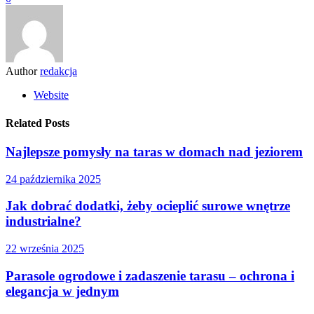
Author
redakcja
Website
Related Posts
Najlepsze pomysły na taras w domach nad jeziorem
24 października 2025
Jak dobrać dodatki, żeby ocieplić surowe wnętrze
industrialne?
22 września 2025
Parasole ogrodowe i zadaszenie tarasu – ochrona i
elegancja w jednym