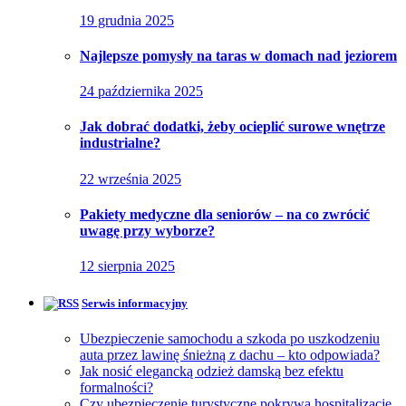
19 grudnia 2025
Najlepsze pomysły na taras w domach nad jeziorem
24 października 2025
Jak dobrać dodatki, żeby ocieplić surowe wnętrze
industrialne?
22 września 2025
Pakiety medyczne dla seniorów – na co zwrócić
uwagę przy wyborze?
12 sierpnia 2025
Serwis informacyjny
Ubezpieczenie samochodu a szkoda po uszkodzeniu
auta przez lawinę śnieżną z dachu – kto odpowiada?
Jak nosić elegancką odzież damską bez efektu
formalności?
Czy ubezpieczenie turystyczne pokrywa hospitalizację