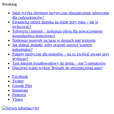
Breaking
Jakie ryzyka obejmuje turystyczne ubezpieczenie zdrowotne
dla cudzoziemców?
Elegancka odzież damska na różne pory roku – jak ją
stylizować?
Telewizja i internet – najlepsza oferta dla nowoczesnego
gospodarstwa domowego?
Najlepsze pomysły na taras w domach nad jeziorem
Jak dobrać dodatki, żeby ocieplić surowe wnętrze
industrialne?
Pakiety medyczne dla seniorów – na co zwrócić uwagę przy
wyborze?
Tani internet światłowodowy do domu – top 5 operatorów
Dlaczego warto wybrać Beesafe do ubezpieczenia auta?
Facebook
Twitter
Google Plus
Instagram
Pinterest
Vimeo