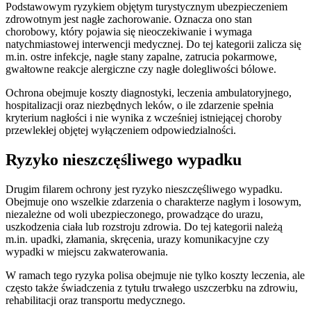
Podstawowym ryzykiem objętym turystycznym ubezpieczeniem
zdrowotnym jest nagłe zachorowanie. Oznacza ono stan
chorobowy, który pojawia się nieoczekiwanie i wymaga
natychmiastowej interwencji medycznej. Do tej kategorii zalicza się
m.in. ostre infekcje, nagłe stany zapalne, zatrucia pokarmowe,
gwałtowne reakcje alergiczne czy nagłe dolegliwości bólowe.
Ochrona obejmuje koszty diagnostyki, leczenia ambulatoryjnego,
hospitalizacji oraz niezbędnych leków, o ile zdarzenie spełnia
kryterium nagłości i nie wynika z wcześniej istniejącej choroby
przewlekłej objętej wyłączeniem odpowiedzialności.
Ryzyko nieszczęśliwego wypadku
Drugim filarem ochrony jest ryzyko nieszczęśliwego wypadku.
Obejmuje ono wszelkie zdarzenia o charakterze nagłym i losowym,
niezależne od woli ubezpieczonego, prowadzące do urazu,
uszkodzenia ciała lub rozstroju zdrowia. Do tej kategorii należą
m.in. upadki, złamania, skręcenia, urazy komunikacyjne czy
wypadki w miejscu zakwaterowania.
W ramach tego ryzyka polisa obejmuje nie tylko koszty leczenia, ale
często także świadczenia z tytułu trwałego uszczerbku na zdrowiu,
rehabilitacji oraz transportu medycznego.