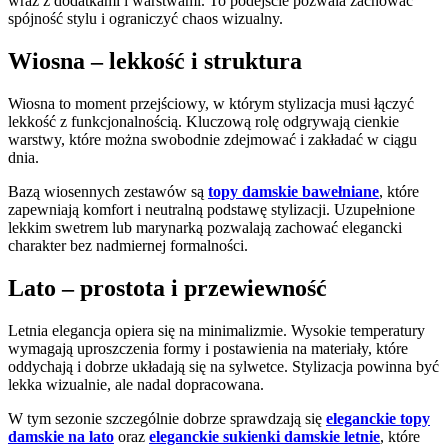
wraz z dodatkami i warstwami. To podejście pozwala zachować
spójność stylu i ograniczyć chaos wizualny.
Wiosna – lekkość i struktura
Wiosna to moment przejściowy, w którym stylizacja musi łączyć
lekkość z funkcjonalnością. Kluczową rolę odgrywają cienkie
warstwy, które można swobodnie zdejmować i zakładać w ciągu
dnia.
Bazą wiosennych zestawów są
topy damskie bawełniane
, które
zapewniają komfort i neutralną podstawę stylizacji. Uzupełnione
lekkim swetrem lub marynarką pozwalają zachować elegancki
charakter bez nadmiernej formalności.
Lato – prostota i przewiewność
Letnia elegancja opiera się na minimalizmie. Wysokie temperatury
wymagają uproszczenia formy i postawienia na materiały, które
oddychają i dobrze układają się na sylwetce. Stylizacja powinna być
lekka wizualnie, ale nadal dopracowana.
W tym sezonie szczególnie dobrze sprawdzają się
eleganckie topy
damskie na lato
oraz
eleganckie sukienki damskie letnie
, które