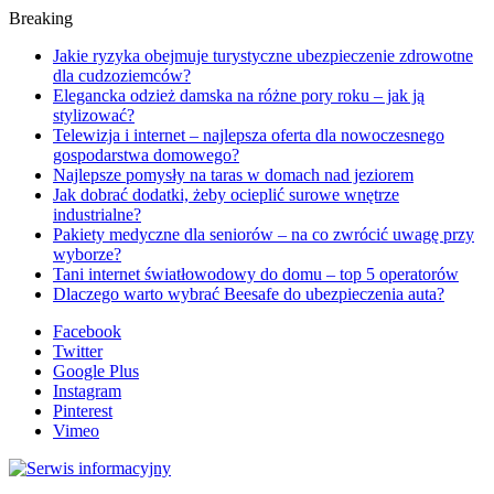
Breaking
Jakie ryzyka obejmuje turystyczne ubezpieczenie zdrowotne
dla cudzoziemców?
Elegancka odzież damska na różne pory roku – jak ją
stylizować?
Telewizja i internet – najlepsza oferta dla nowoczesnego
gospodarstwa domowego?
Najlepsze pomysły na taras w domach nad jeziorem
Jak dobrać dodatki, żeby ocieplić surowe wnętrze
industrialne?
Pakiety medyczne dla seniorów – na co zwrócić uwagę przy
wyborze?
Tani internet światłowodowy do domu – top 5 operatorów
Dlaczego warto wybrać Beesafe do ubezpieczenia auta?
Facebook
Twitter
Google Plus
Instagram
Pinterest
Vimeo